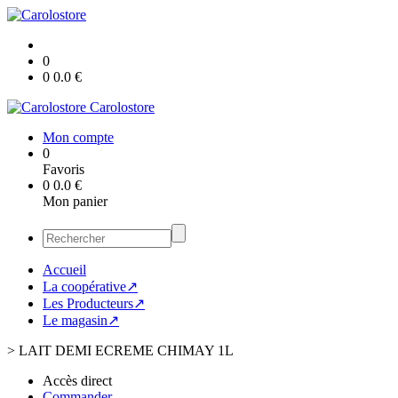
0
0
0.0
€
Carolostore
Mon compte
0
Favoris
0
0.0
€
Mon panier
Accueil
La coopérative↗
Les Producteurs↗
Le magasin↗
>
LAIT DEMI ECREME CHIMAY 1L
Accès direct
Commander