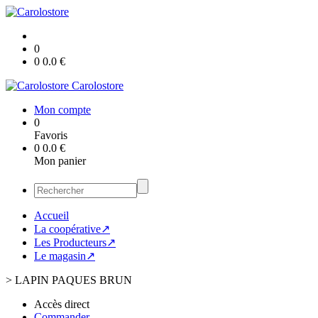
0
0
0.0
€
Carolostore
Mon compte
0
Favoris
0
0.0
€
Mon panier
Accueil
La coopérative↗
Les Producteurs↗
Le magasin↗
>
LAPIN PAQUES BRUN
Accès direct
Commander