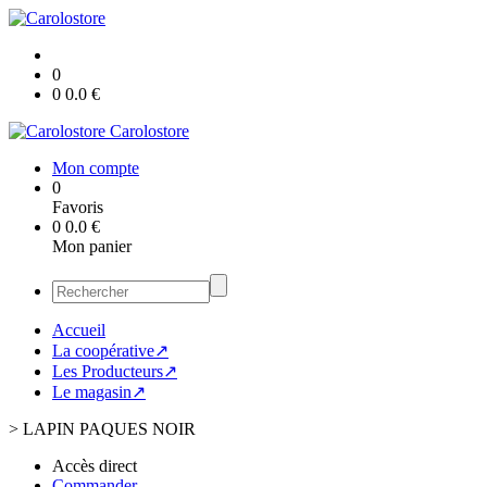
0
0
0.0
€
Carolostore
Mon compte
0
Favoris
0
0.0
€
Mon panier
Accueil
La coopérative↗
Les Producteurs↗
Le magasin↗
>
LAPIN PAQUES NOIR
Accès direct
Commander