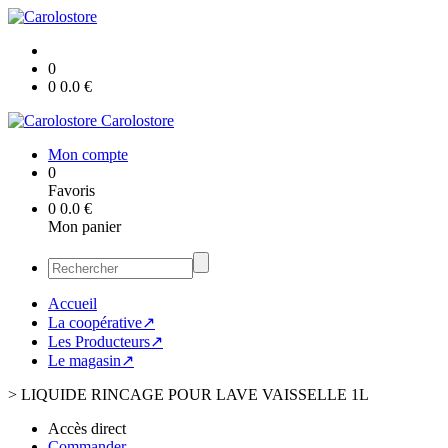
0
0
0.0
€
Carolostore
Mon compte
0
Favoris
0
0.0
€
Mon panier
Accueil
La coopérative↗
Les Producteurs↗
Le magasin↗
>
LIQUIDE RINCAGE POUR LAVE VAISSELLE 1L
Accès direct
Commander