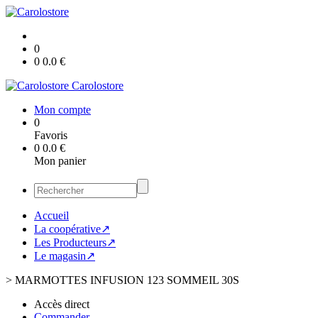
0
0
0.0
€
Carolostore
Mon compte
0
Favoris
0
0.0
€
Mon panier
Accueil
La coopérative↗
Les Producteurs↗
Le magasin↗
>
MARMOTTES INFUSION 123 SOMMEIL 30S
Accès direct
Commander