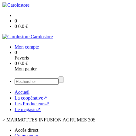
0
0
0.0
€
Carolostore
Mon compte
0
Favoris
0
0.0
€
Mon panier
Accueil
La coopérative↗
Les Producteurs↗
Le magasin↗
>
MARMOTTES INFUSION AGRUMES 30S
Accès direct
Commander