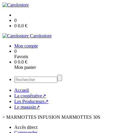
0
0
0.0
€
Carolostore
Mon compte
0
Favoris
0
0.0
€
Mon panier
Accueil
La coopérative↗
Les Producteurs↗
Le magasin↗
>
MARMOTTES INFUSION MARMOTTES 30S
Accès direct
Commander