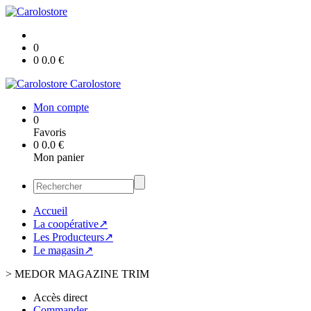
0
0
0.0
€
Carolostore
Mon compte
0
Favoris
0
0.0
€
Mon panier
Accueil
La coopérative↗
Les Producteurs↗
Le magasin↗
>
MEDOR MAGAZINE TRIM
Accès direct
Commander