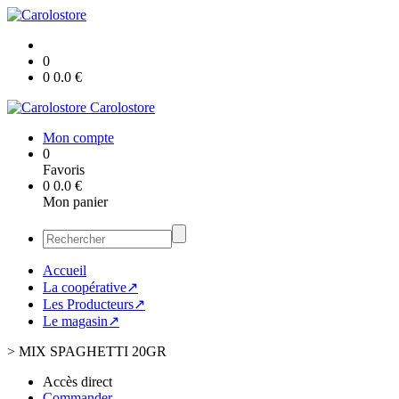
0
0
0.0
€
Carolostore
Mon compte
0
Favoris
0
0.0
€
Mon panier
Accueil
La coopérative↗
Les Producteurs↗
Le magasin↗
>
MIX SPAGHETTI 20GR
Accès direct
Commander