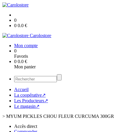
0
0
0.0
€
Carolostore
Mon compte
0
Favoris
0
0.0
€
Mon panier
Accueil
La coopérative↗
Les Producteurs↗
Le magasin↗
>
MYUM PICKLES CHOU FLEUR CURCUMA 300GR
Accès direct
Commander