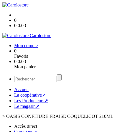
0
0
0.0
€
Carolostore
Mon compte
0
Favoris
0
0.0
€
Mon panier
Accueil
La coopérative↗
Les Producteurs↗
Le magasin↗
>
OASIS CONFITURE FRAISE COQUELICOT 210ML
Accès direct
Commander