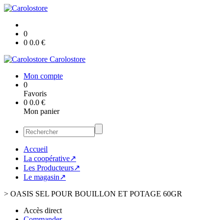
0
0
0.0
€
Carolostore
Mon compte
0
Favoris
0
0.0
€
Mon panier
Accueil
La coopérative↗
Les Producteurs↗
Le magasin↗
>
OASIS SEL POUR BOUILLON ET POTAGE 60GR
Accès direct
Commander