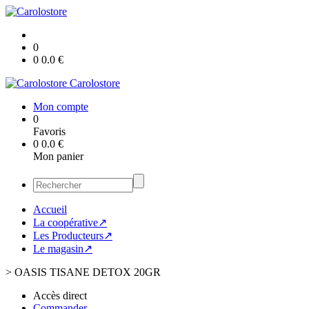
0
0
0.0
€
Carolostore
Mon compte
0
Favoris
0
0.0
€
Mon panier
Accueil
La coopérative↗
Les Producteurs↗
Le magasin↗
>
OASIS TISANE DETOX 20GR
Accès direct
Commander