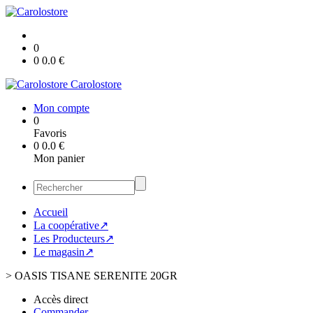
0
0
0.0
€
Carolostore
Mon compte
0
Favoris
0
0.0
€
Mon panier
Accueil
La coopérative↗
Les Producteurs↗
Le magasin↗
>
OASIS TISANE SERENITE 20GR
Accès direct
Commander