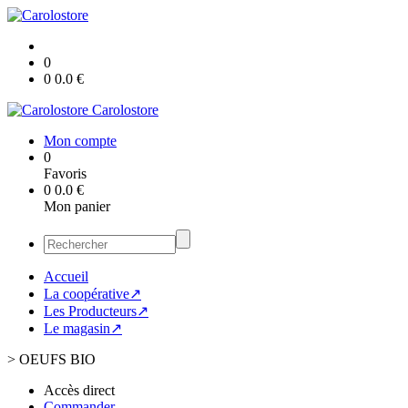
0
0
0.0
€
Carolostore
Mon compte
0
Favoris
0
0.0
€
Mon panier
Accueil
La coopérative↗
Les Producteurs↗
Le magasin↗
>
OEUFS BIO
Accès direct
Commander