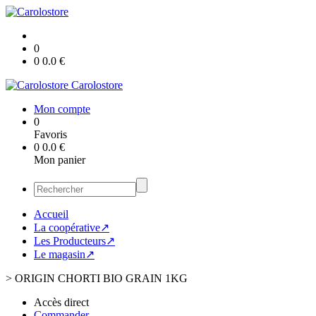
0
0
0.0
€
Carolostore
Mon compte
0
Favoris
0
0.0
€
Mon panier
Accueil
La coopérative↗
Les Producteurs↗
Le magasin↗
>
ORIGIN CHORTI BIO GRAIN 1KG
Accès direct
Commander