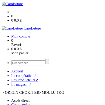
0
0
0.0
€
Carolostore
Mon compte
0
Favoris
0
0.0
€
Mon panier
Accueil
La coopérative↗
Les Producteurs↗
Le magasin↗
>
ORIGIN CHORTI BIO MOULU 1KG
Accès direct
Commander