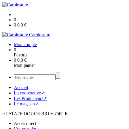
0
0
0.0
€
Carolostore
Mon compte
0
Favoris
0
0.0
€
Mon panier
Accueil
La coopérative↗
Les Producteurs↗
Le magasin↗
>
PATATE DOUCE BIO +-750GR
Accès direct
Commander