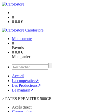
0
0
0.0
€
Carolostore
Mon compte
0
Favoris
0
0.0
€
Mon panier
Accueil
La coopérative↗
Les Producteurs↗
Le magasin↗
>
PATES EPEAUTRE 500GR
Accès direct
Commander