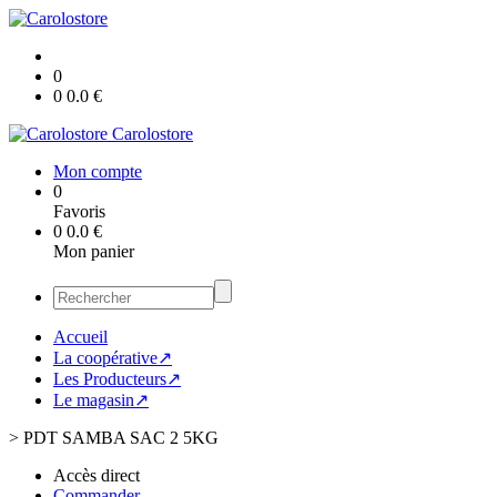
0
0
0.0
€
Carolostore
Mon compte
0
Favoris
0
0.0
€
Mon panier
Accueil
La coopérative↗
Les Producteurs↗
Le magasin↗
>
PDT SAMBA SAC 2 5KG
Accès direct
Commander