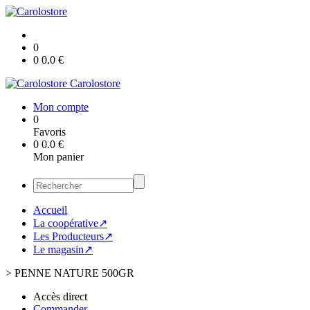
0
0
0.0
€
Carolostore
Mon compte
0
Favoris
0
0.0
€
Mon panier
Accueil
La coopérative↗
Les Producteurs↗
Le magasin↗
>
PENNE NATURE 500GR
Accès direct
Commander