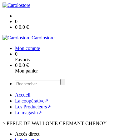
0
0
0.0
€
Carolostore
Mon compte
0
Favoris
0
0.0
€
Mon panier
Accueil
La coopérative↗
Les Producteurs↗
Le magasin↗
>
PERLE DE WALLONIE CREMANT CHENOY
Accès direct
Commander