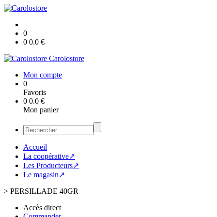
0
0
0.0
€
Carolostore
Mon compte
0
Favoris
0
0.0
€
Mon panier
Accueil
La coopérative↗
Les Producteurs↗
Le magasin↗
>
PERSILLADE 40GR
Accès direct
Commander