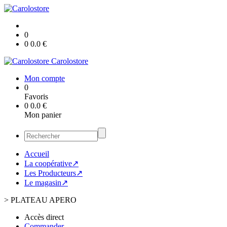
0
0
0.0
€
Carolostore
Mon compte
0
Favoris
0
0.0
€
Mon panier
Accueil
La coopérative↗
Les Producteurs↗
Le magasin↗
>
PLATEAU APERO
Accès direct
Commander