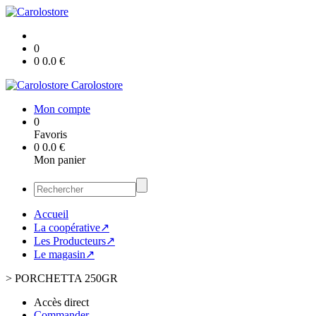
0
0
0.0
€
Carolostore
Mon compte
0
Favoris
0
0.0
€
Mon panier
Accueil
La coopérative↗
Les Producteurs↗
Le magasin↗
>
PORCHETTA 250GR
Accès direct
Commander