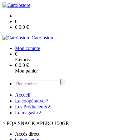
0
0
0.0
€
Carolostore
Mon compte
0
Favoris
0
0.0
€
Mon panier
Accueil
La coopérative↗
Les Producteurs↗
Le magasin↗
>
PQA SNACK APERO 150GR
Accès direct
Commander