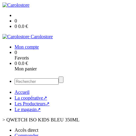
0
0
0.0
€
Carolostore
Mon compte
0
Favoris
0
0.0
€
Mon panier
Accueil
La coopérative↗
Les Producteurs↗
Le magasin↗
>
QWETCH ISO KIDS BLEU 350ML
Accès direct
Commander