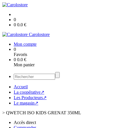
0
0
0.0
€
Carolostore
Mon compte
0
Favoris
0
0.0
€
Mon panier
Accueil
La coopérative↗
Les Producteurs↗
Le magasin↗
>
QWETCH ISO KIDS GRENAT 350ML
Accès direct
Commander