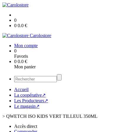
0
0
0.0
€
Carolostore
Mon compte
0
Favoris
0
0.0
€
Mon panier
Accueil
La coopérative↗
Les Producteurs↗
Le magasin↗
>
QWETCH ISO KIDS VERT TILLEUL 350ML
Accès direct
Commander