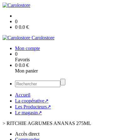
0
0
0.0
€
Carolostore
Mon compte
0
Favoris
0
0.0
€
Mon panier
Accueil
La coopérative↗
Les Producteurs↗
Le magasin↗
>
RITCHIE AGRUMES ANANAS 275ML
Accès direct
Commander