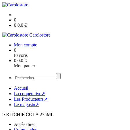
0
0
0.0
€
Carolostore
Mon compte
0
Favoris
0
0.0
€
Mon panier
Accueil
La coopérative↗
Les Producteurs↗
Le magasin↗
>
RITCHIE COLA 275ML
Accès direct
Commander