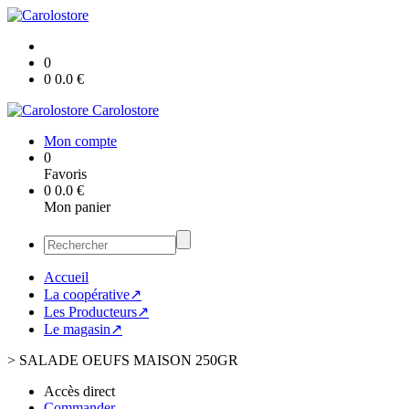
0
0
0.0
€
Carolostore
Mon compte
0
Favoris
0
0.0
€
Mon panier
Accueil
La coopérative↗
Les Producteurs↗
Le magasin↗
>
SALADE OEUFS MAISON 250GR
Accès direct
Commander