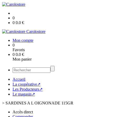
0
0
0.0
€
Carolostore
Mon compte
0
Favoris
0
0.0
€
Mon panier
Accueil
La coopérative↗
Les Producteurs↗
Le magasin↗
>
SARDINES A L OIGNONADE 115GR
Accès direct
Commander