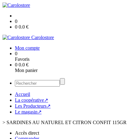
0
0
0.0
€
Carolostore
Mon compte
0
Favoris
0
0.0
€
Mon panier
Accueil
La coopérative↗
Les Producteurs↗
Le magasin↗
>
SARDINES AU NATUREL ET CITRON CONFIT 115GR
Accès direct
Commander