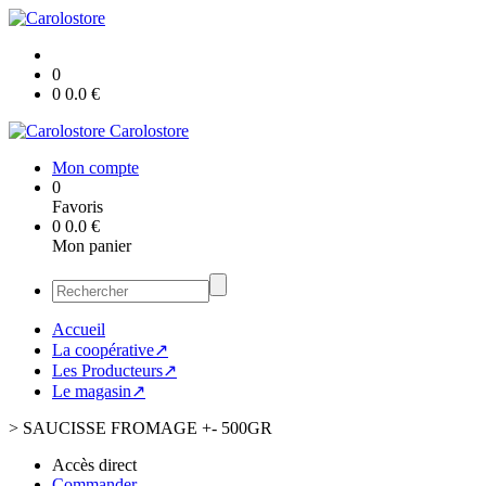
0
0
0.0
€
Carolostore
Mon compte
0
Favoris
0
0.0
€
Mon panier
Accueil
La coopérative↗
Les Producteurs↗
Le magasin↗
>
SAUCISSE FROMAGE +- 500GR
Accès direct
Commander