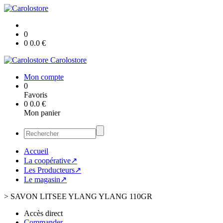
0
0
0.0
€
Carolostore
Mon compte
0
Favoris
0
0.0
€
Mon panier
Accueil
La coopérative↗
Les Producteurs↗
Le magasin↗
>
SAVON LITSEE YLANG YLANG 110GR
Accès direct
Commander