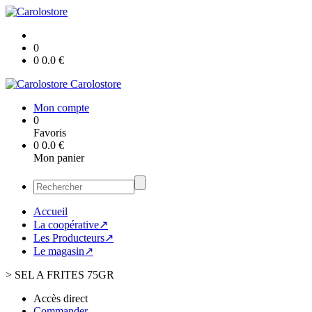
0
0
0.0
€
Carolostore
Mon compte
0
Favoris
0
0.0
€
Mon panier
Accueil
La coopérative↗
Les Producteurs↗
Le magasin↗
>
SEL A FRITES 75GR
Accès direct
Commander