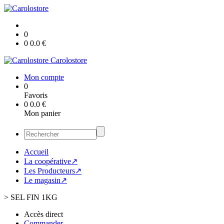
0
0
0.0
€
Carolostore
Mon compte
0
Favoris
0
0.0
€
Mon panier
Accueil
La coopérative↗
Les Producteurs↗
Le magasin↗
>
SEL FIN 1KG
Accès direct
Commander