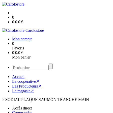
0
0
0.0
€
Carolostore
Mon compte
0
Favoris
0
0.0
€
Mon panier
Accueil
La coopérative↗
Les Producteurs↗
Le magasin↗
>
SODIAL PLAQUE SAUMON TRANCHE MAIN
Accès direct
Commander