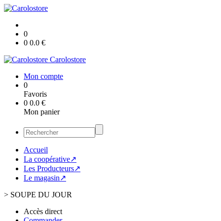
0
0
0.0
€
Carolostore
Mon compte
0
Favoris
0
0.0
€
Mon panier
Accueil
La coopérative↗
Les Producteurs↗
Le magasin↗
>
SOUPE DU JOUR
Accès direct
Commander