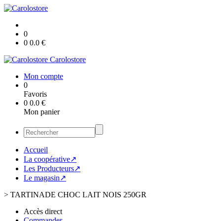
0
0
0.0
€
Carolostore
Mon compte
0
Favoris
0
0.0
€
Mon panier
Accueil
La coopérative↗
Les Producteurs↗
Le magasin↗
>
TARTINADE CHOC LAIT NOIS 250GR
Accès direct
Commander