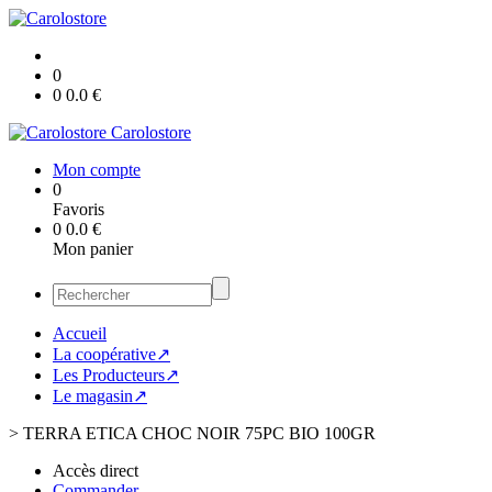
0
0
0.0
€
Carolostore
Mon compte
0
Favoris
0
0.0
€
Mon panier
Accueil
La coopérative↗
Les Producteurs↗
Le magasin↗
>
TERRA ETICA CHOC NOIR 75PC BIO 100GR
Accès direct
Commander