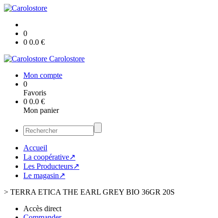
0
0
0.0
€
Carolostore
Mon compte
0
Favoris
0
0.0
€
Mon panier
Accueil
La coopérative↗
Les Producteurs↗
Le magasin↗
>
TERRA ETICA THE EARL GREY BIO 36GR 20S
Accès direct
Commander