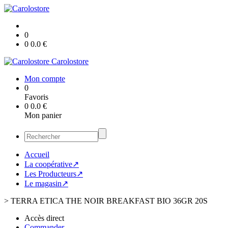
0
0
0.0
€
Carolostore
Mon compte
0
Favoris
0
0.0
€
Mon panier
Accueil
La coopérative↗
Les Producteurs↗
Le magasin↗
>
TERRA ETICA THE NOIR BREAKFAST BIO 36GR 20S
Accès direct
Commander