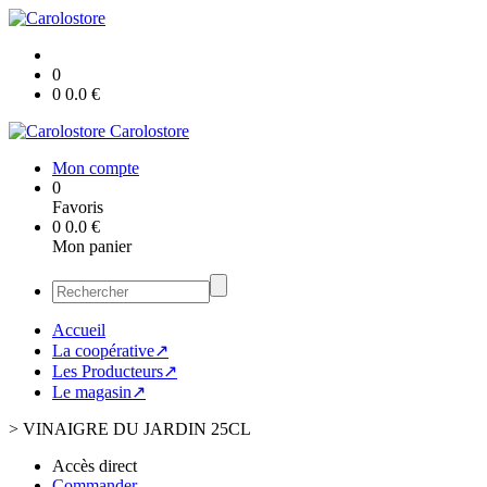
0
0
0.0
€
Carolostore
Mon compte
0
Favoris
0
0.0
€
Mon panier
Accueil
La coopérative↗
Les Producteurs↗
Le magasin↗
>
VINAIGRE DU JARDIN 25CL
Accès direct
Commander