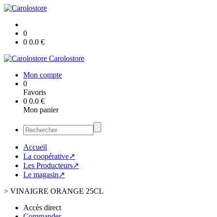
0
0
0.0
€
Carolostore
Mon compte
0
Favoris
0
0.0
€
Mon panier
Accueil
La coopérative↗
Les Producteurs↗
Le magasin↗
>
VINAIGRE ORANGE 25CL
Accès direct
Commander