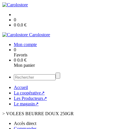
0
0
0.0
€
Carolostore
Mon compte
0
Favoris
0
0.0
€
Mon panier
Accueil
La coopérative↗
Les Producteurs↗
Le magasin↗
>
VOLEES BEURRE DOUX 250GR
Accès direct
Commander