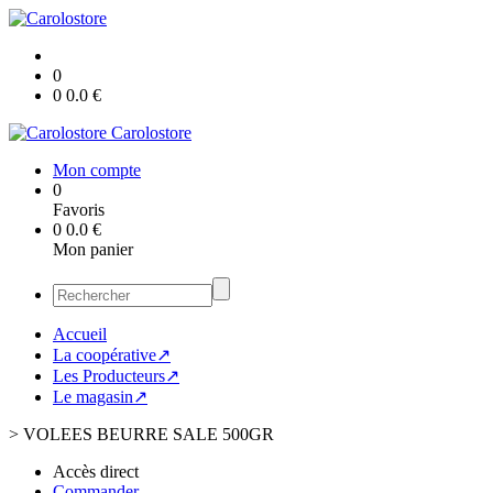
0
0
0.0
€
Carolostore
Mon compte
0
Favoris
0
0.0
€
Mon panier
Accueil
La coopérative↗
Les Producteurs↗
Le magasin↗
>
VOLEES BEURRE SALE 500GR
Accès direct
Commander