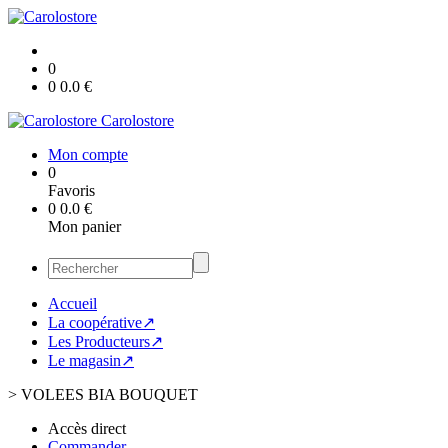
0
0
0.0
€
Carolostore
Mon compte
0
Favoris
0
0.0
€
Mon panier
Accueil
La coopérative↗
Les Producteurs↗
Le magasin↗
>
VOLEES BIA BOUQUET
Accès direct
Commander