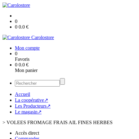
0
0
0.0
€
Carolostore
Mon compte
0
Favoris
0
0.0
€
Mon panier
Accueil
La coopérative↗
Les Producteurs↗
Le magasin↗
>
VOLEES FROMAGE FRAIS AIL FINES HERBES
Accès direct
Commander